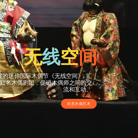
无
线
空
间
的迷你国际木偶节《无线空间》, 汇
知名木偶剧团，促进木偶师之间的交
流和互动。
欣赏木偶艺术