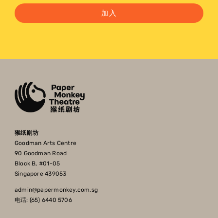
加入
猴纸剧坊
Goodman Arts Centre
90 Goodman Road
Block B, #01-05
Singapore 439053
admin@papermonkey.com.sg
电话: (65) 6440 5706