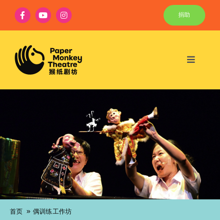
Skip
捐助
to
content
Toggle
Navigat
最新动态
主戏
教育
社区
和偶们一起玩
关于
首页
偶训练工作坊