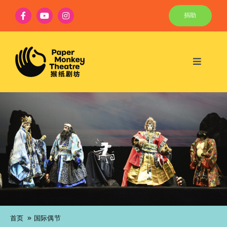
Skip
捐助
to
content
Toggle
Navigat
最新动态
主戏
教育
社区
和偶们一起玩
关于
首页
国际偶节